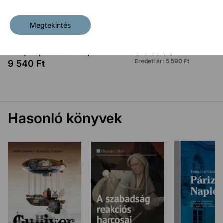
Megtekintés
A sajtó megszállása II +
A szárnyszegő
5 040
Ft
Aranycsapat a terror idején
Eredeti ár:
5 590
Ft
9 540
Ft
Hasonló könyvek