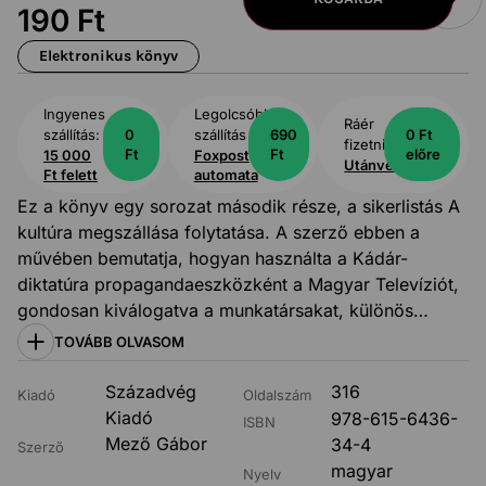
190
Ft
Elektronikus könyv
Ingyenes
Legolcsóbb
Ráér
szállítás:
0
szállítás
690
0 Ft
fizetni:
Ft
Ft
előre
15 000
Foxpost
Utánvét
Ft felett
automata
Ez a könyv egy sorozat második része, a sikerlistás A
kultúra megszállása folytatása. A szerző ebben a
művében bemutatja, hogyan használta a Kádár-
diktatúra propagandaeszközként a Magyar Televíziót,
gondosan kiválogatva a munkatársakat, különös
tekintettel a tévé jövendő „arcaira”. A „nagy pillanat”
TOVÁBB OLVASOM
1957. május elsején érkezett el, az ötvenhatos
forradalom és szabadságharc leverése után Kádár
Századvég
316
Kiadó
Oldalszám
János a tévé által élőben közvetített felvonulással
Kiadó
978-615-6436-
ISBN
üzent: a Magyar Népköztársaság leszámolt az
Mező Gábor
34-4
Szerző
„ellenforradalommal”. Ekkor még a megtorlás
magyar
Nyelv