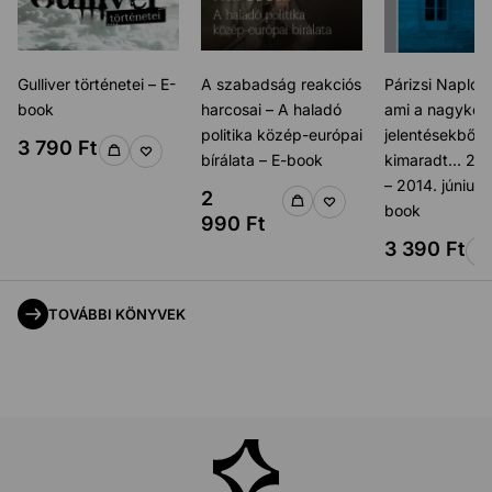
Gulliver történetei – E-
A szabadság reakciós
Párizsi Napló,
book
harcosai – A haladó
ami a nagyköve
politika közép-európai
jelentésekből
3 790
Ft
bírálata – E-book
kimaradt… 2010
– 2014. június 
2
book
990
Ft
3 390
Ft
TOVÁBBI KÖNYVEK