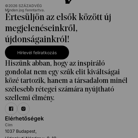
©
2026
SZÁZADVÉG
Minden jog fenntartva.
Értesüljön az elsők között új
megjelenéseinkről,
újdonságainkról!
Hírlevél feliratkozás
Hiszünk abban, hogy az inspiráló
gondolat nem egy szűk elit kiváltságai
közé tartozik, hanem a társadalom minél
szélesebb rétegei számára nyújtható
szellemi élmény.
Elérhetőségek
Cím
1037 Budapest,