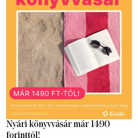
Extra digitális tartalmak
A szerző további kötetei
Nyári könyvvásár már 1490
forinttól!