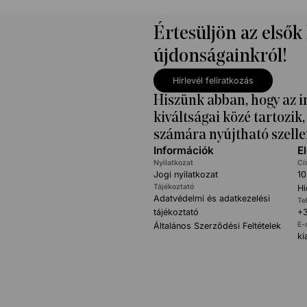
Értesüljön az elsők
újdonságainkról!
Hírlevél feliratkozás
Hiszünk abban, hogy az i
kiváltságai közé tartozi
számára nyújtható szelle
Információk
E
Nyilatkozat
Cí
Jogi nyilatkozat
10
Tájékoztató
Hi
Adatvédelmi és adatkezelési
Te
tájékoztató
+3
E-
Általános Szerződési Feltételek
k