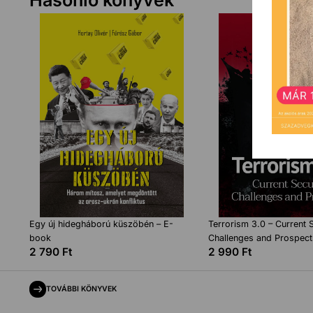
Hasonló könyvek
Egy új hidegháború küszöbén – E-
Terrorism 3.0 – Current S
book
Challenges and Prospect
2 790
Ft
2 990
Ft
TOVÁBBI KÖNYVEK