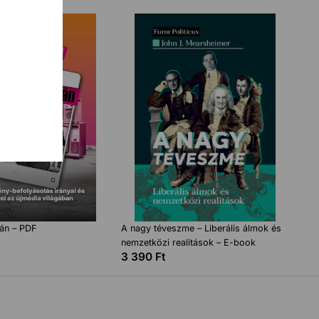
yán – PDF
A nagy téveszme – Liberális álmok és
nemzetközi realitások – E-book
3 390
Ft