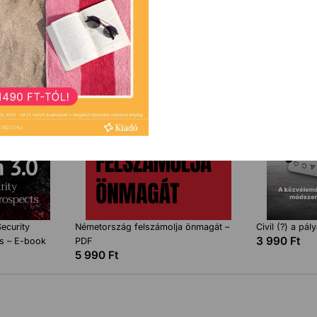
ecurity
Németország felszámolja önmagát –
Civil (?) a pál
3 990
Ft
s – E-book
PDF
5 990
Ft