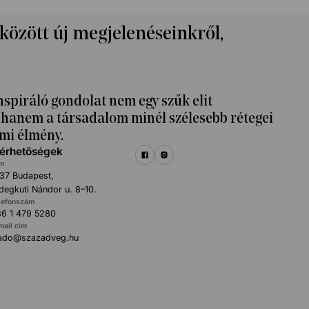
 között új megjelenéseinkről,
nspiráló gondolat nem egy szűk elit
k, hanem a társadalom minél szélesebb rétegei
mi élmény.
lérhetőségek
m
37 Budapest,
degkuti Nándor u. 8–10.
lefonszám
6 1 479 5280
mail cím
iado@szazadveg.hu