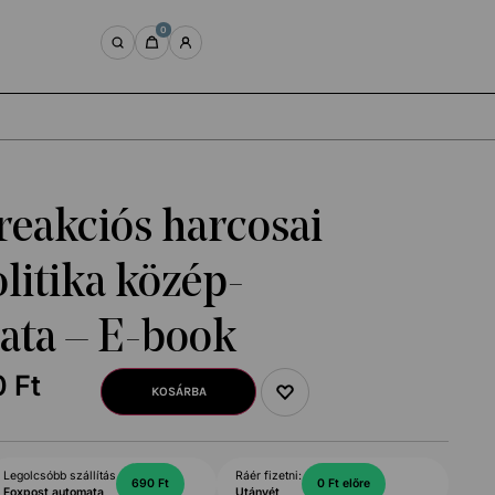
0
reakciós harcosai
litika közép-
lata – E-book
0
Ft
KOSÁRBA
Legolcsóbb szállítás
Ráér fizetni:
690 Ft
0 Ft előre
Foxpost automata
Utánvét