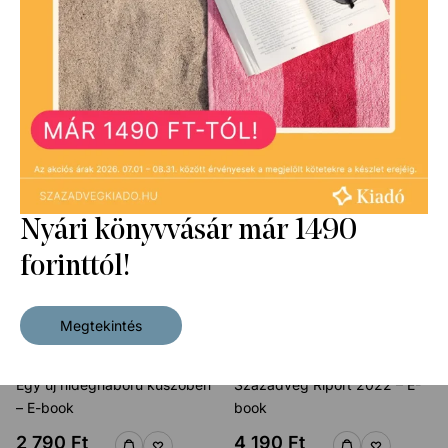
A tévé megszállása – E-book
Több mint 150 tény az ukrán–
magyar kapcsolatról – E-book
4 190
Ft
2 490
Ft
Nyári könyvvásár már 1490
forinttól!
Megtekintés
Egy új hidegháború küszöbén
Századvég Riport 2022 – E-
– E-book
book
2 790
Ft
4 190
Ft