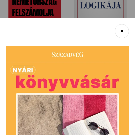
Németország felszámolja
A külpolitika logikája – E-book
önmagát – PDF
5 290
Ft
5 990
Ft