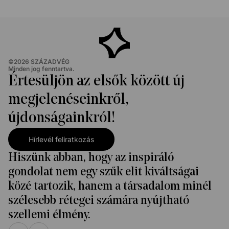
©
2026
SZÁZADVÉG
Minden jog fenntartva.
Értesüljön az elsők között új
megjelenéseinkről,
újdonságainkról!
Hírlevél feliratkozás
Hiszünk abban, hogy az inspiráló
gondolat nem egy szűk elit kiváltságai
közé tartozik, hanem a társadalom minél
szélesebb rétegei számára nyújtható
szellemi élmény.