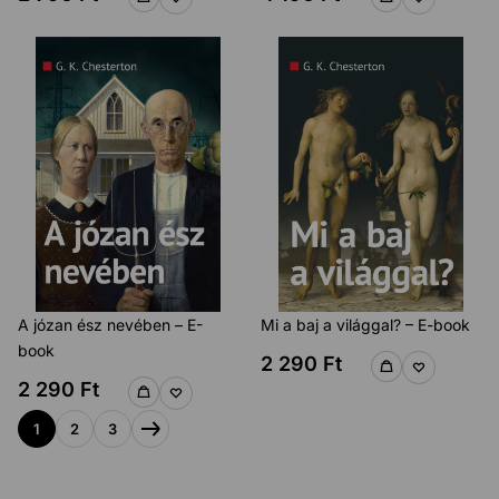
A józan ész nevében – E-
Mi a baj a világgal? – E-book
book
2 290
Ft
2 290
Ft
1
2
3