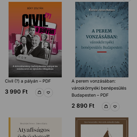
Civil (?) a pályán – PDF
A perem vonzásában:
városkörnyéki benépesülés
3 990
Ft
Budapesten – PDF
2 890
Ft