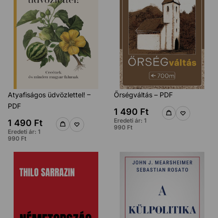
Atyafiságos üdvözlettel! –
Őrségváltás – PDF
PDF
1 490
Ft
Eredeti ár:
1
1 490
Ft
990
Ft
Eredeti ár:
1
990
Ft