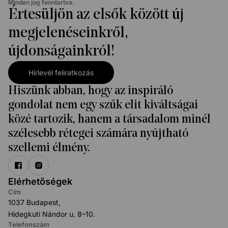
Minden jog fenntartva.
Értesüljön az elsők között új
megjelenéseinkről,
újdonságainkról!
Hírlevél feliratkozás
Hiszünk abban, hogy az inspiráló
gondolat nem egy szűk elit kiváltságai
közé tartozik, hanem a társadalom minél
szélesebb rétegei számára nyújtható
szellemi élmény.
Elérhetőségek
Cím
1037 Budapest,
Hidegkuti Nándor u. 8–10.
Telefonszám