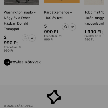
Washingtoni napló –
Kárpátkemence –
Több mint 150 
Négy év a Fehér
1100 év ízei
ukrán–magyar
Házban Donald
kapcsolatról
5
Trumppal
990
Ft
1 990
Ft
Eredeti ár:
11
Eredeti ár:
3
2
990
Ft
490
Ft
990
Ft
Eredeti ár:
8
990
Ft
TOVÁBBI KÖNYVEK
©
2026
SZÁZADVÉG