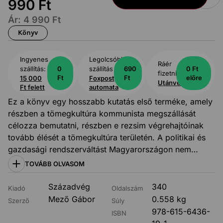
990
Ft
Ár:
4 990
Ft
Könyv
Ingyenes
Legolcsóbb
Ráér
szállítás:
0
szállítás
690
0 Ft
fizetni:
Ft
Ft
előre
15 000
Foxpost
Utánvét
Ft felett
automata
Ez a könyv egy hosszabb kutatás első terméke, amely
részben a tömegkultúra kommunista megszállását
célozza bemutatni, részben e rezsim végrehajtóinak
tovább élését a tömegkultúra területén. A politikai és
gazdasági rendszerváltást Magyarországon nem
kísérte a kulturális. A kötet három területről mutat meg
TOVÁBB OLVASOM
szereplőket; a könyvkiadás, a politikai humor és a
popzene világából. E szereplők egy részét kevésbé
Századvég
340
Kiadó
Oldalszám
ismeri a közönség, mert a háttérben maradtak, de
Mező Gábor
0.558 kg
Szerző
Súly
voltak közöttük jól ismertek is, mint Hofi, Komlós,
978-615-6436-
ISBN
Bródy, Koncz Zsuzsa. A szerző a tőle megszokott