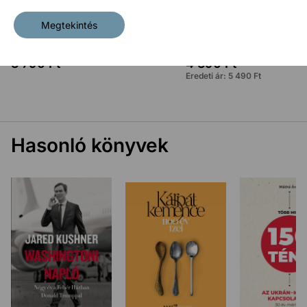
Megtekintés
A kultúra megszállása – E-book
A tévé megszállása
3 790
Ft
4 390
Ft
Eredeti ár:
5 490
Ft
Hasonló könyvek