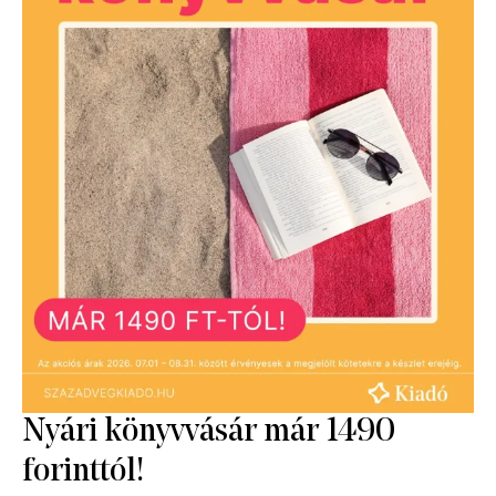
Extra digitális tartalmak
A szerző további kötetei
Nyári könyvvásár már 1490
forinttól!