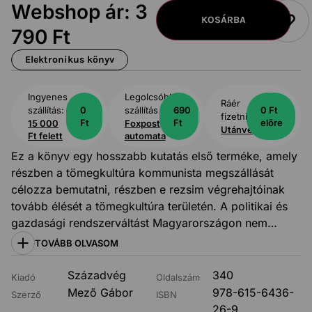
Webshop ár:
3
KOSÁRBA
790
Ft
Elektronikus könyv
Ingyenes
Legolcsóbb
Ráér
szállítás:
0
szállítás
690
0 Ft
fizetni:
Ft
Ft
előre
15 000
Foxpost
Utánvét
Ft felett
automata
Ez a könyv egy hosszabb kutatás első terméke, amely
részben a tömegkultúra kommunista megszállását
célozza bemutatni, részben e rezsim végrehajtóinak
tovább élését a tömegkultúra területén. A politikai és
gazdasági rendszerváltást Magyarországon nem
kísérte a kulturális. A kötet három területről mutat meg
TOVÁBB OLVASOM
szereplőket; a könyvkiadás, a politikai humor és a
popzene világából. E szereplők egy részét kevésbé
Századvég
340
Kiadó
Oldalszám
ismeri a közönség, mert a háttérben maradtak, de
Mező Gábor
978-615-6436-
Szerző
ISBN
voltak közöttük jól ismertek is, mint Hofi, Komlós,
26-9