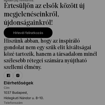
Minden jog fenntartva.
Értesüljön az elsők között új
megjelenéseinkről,
újdonságainkról!
Hírlevél feliratkozás
Hiszünk abban, hogy az inspiráló
gondolat nem egy szűk elit kiváltságai
közé tartozik, hanem a társadalom minél
szélesebb rétegei számára nyújtható
szellemi élmény.
Elérhetőségek
Cím
1037 Budapest,
Hidegkuti Nándor u. 8–10.
Telefonszám