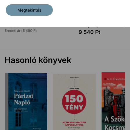
Megtekintés
A tévé megszállása
A sajtó megszállása II +
4 390
Ft
Aranycsapat a terror idejé
Eredeti ár:
5 490
Ft
9 540
Ft
Hasonló könyvek