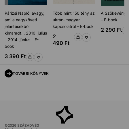
Párizsi Napló, avagy,
Több mint 150 tény az
A Szökevény 
ami a nagyköveti
ukrán–magyar
– E-book
jelentésekből
kapcsolatról – E-book
2 290
Ft
kimaradt… 2010. július
2
– 2014. június – E-
490
Ft
book
3 390
Ft
TOVÁBBI KÖNYVEK
©
2026
SZÁZADVÉG