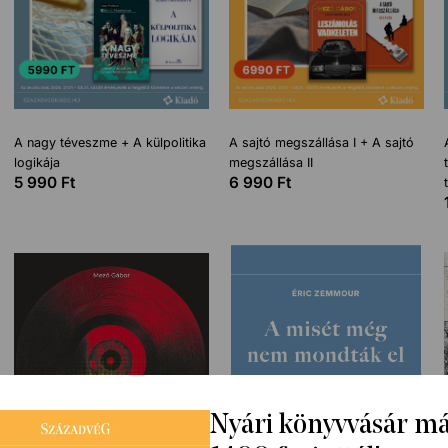
A nagy téveszme + A külpolitika
A sajtó megszállása I + A sajtó
logikája
megszállása II
5 990
Ft
6 990
Ft
Nyári könyvvásár m