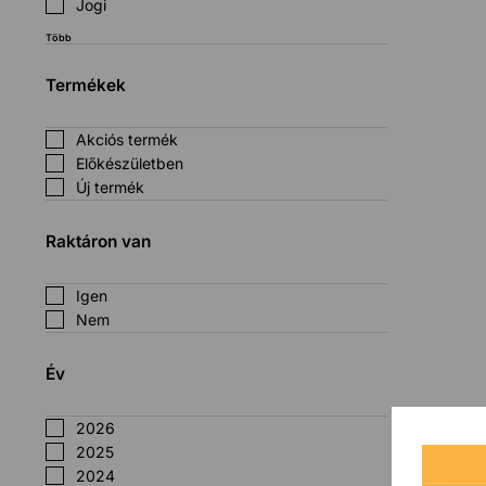
Jogi
Több
Termékek
Akciós termék
Előkészületben
Új termék
Raktáron van
Igen
Nem
Év
2026
2025
2024