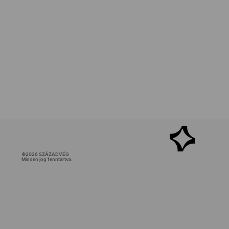
©
2026
SZÁZADVÉG
Minden jog fenntartva.