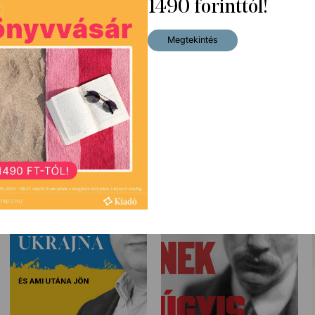
1490 forinttól!
Megtekintés
A szárnyszegő
A misét még nem mondták el –
5 040
Ft
A zsidó-keresztény ébredésért
Eredeti ár:
5 590
Ft
2 990
Ft
Eredeti ár:
3 290
Ft