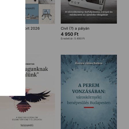
Századvég Riport 2026
Civil (?) a pályán
5 400
Ft
4 950
Ft
Eredeti ár:
5 990
Ft
Eredeti ár:
5 490
Ft