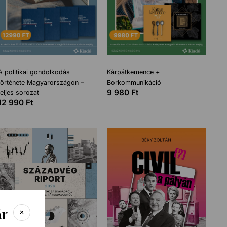
A politikai gondolkodás
Kárpátkemence +
története Magyarországon –
Borkommunikáció
9 980
Ft
teljes sorozat
12 990
Ft
ár