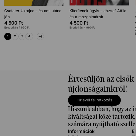
Csatatér Ukrajna – és ami utána
Kiterítenek úgyis – József Attila
jön
és a mozgalmárok
4 500
Ft
4 500
Ft
Eredeti ár:
4 990
Ft
Eredeti ár:
4 990
Ft
1
2
3
4
…
Értesüljön az elsők
újdonságainkról!
Hírlevél feliratkozás
Hiszünk abban, hogy az i
kiváltságai közé tartozi
számára nyújtható szelle
Információk
E