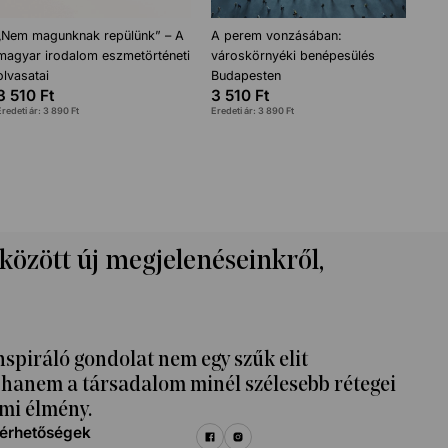
„Nem magunknak repülünk” – A
A perem vonzásában:
magyar irodalom eszmetörténeti
városkörnyéki benépesülés
olvasatai
Budapesten
3 510
Ft
3 510
Ft
Eredeti ár:
3 890
Ft
Eredeti ár:
3 890
Ft
 között új megjelenéseinkről,
nspiráló gondolat nem egy szűk elit
k, hanem a társadalom minél szélesebb rétegei
mi élmény.
lérhetőségek