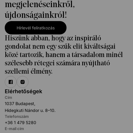
megjelenéseinkről,
újdonságainkról!
Hírlevél feliratkozás
Hiszünk abban, hogy az inspiráló
gondolat nem egy szűk elit kiváltságai
közé tartozik, hanem a társadalom minél
szélesebb rétegei számára nyújtható
szellemi élmény.
Elérhetőségek
Cím
1037 Budapest,
Hidegkuti Nándor u. 8–10.
Telefonszám
+36 1 479 5280
E-mail cím