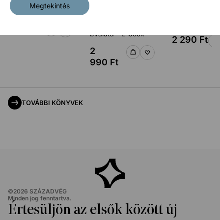
Megtekintés
küszöbén – E-book
harcosai – A haladó
széljegyzetek 
politika közép-európai
kommentek – 
2 790
Ft
bírálata – E-book
2 290
Ft
2
990
Ft
TOVÁBBI KÖNYVEK
©
2026
SZÁZADVÉG
Minden jog fenntartva.
Értesüljön az elsők között új