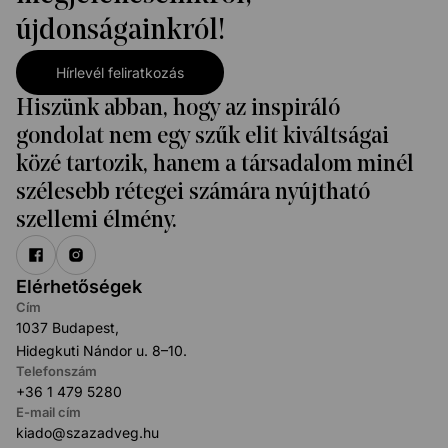
újdonságainkról!
Hírlevél feliratkozás
Hiszünk abban, hogy az inspiráló
gondolat nem egy szűk elit kiváltságai
közé tartozik, hanem a társadalom minél
szélesebb rétegei számára nyújtható
szellemi élmény.
Elérhetőségek
Cím
1037 Budapest,
Hidegkuti Nándor u. 8–10.
Telefonszám
+36 1 479 5280
E-mail cím
kiado@szazadveg.hu