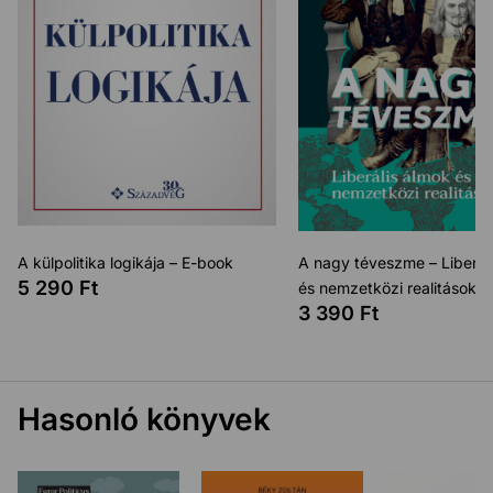
A külpolitika logikája – E-book
A nagy téveszme – Liberál
5 290
Ft
és nemzetközi realitások –
3 390
Ft
Hasonló könyvek