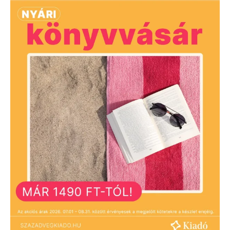
nemzetközi eseményeinek, az
egypólusú világrend
megszűnésének értelmezése.”
Molnár Attila Károly
Eszmetörténész
A szerzőről
Vélemények/kritikák