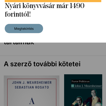
Nyári könyvvásár már 1490
Extra digitális tartalmak
forinttól!
Megtekintés
Látogatásához kapcsolódó
tartalmak
A szerző további kötetei