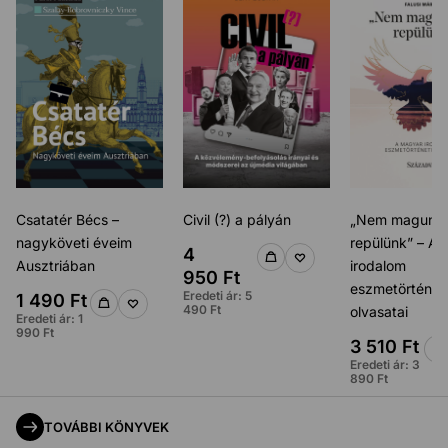
Csatatér Bécs –
Civil (?) a pályán
„Nem magunk
nagyköveti éveim
repülünk” – A
4
Ausztriában
irodalom
950
Ft
eszmetörténeti
Eredeti ár:
5
1 490
Ft
490
Ft
olvasatai
Eredeti ár:
1
990
Ft
3 510
Ft
Eredeti ár:
3
890
Ft
TOVÁBBI KÖNYVEK