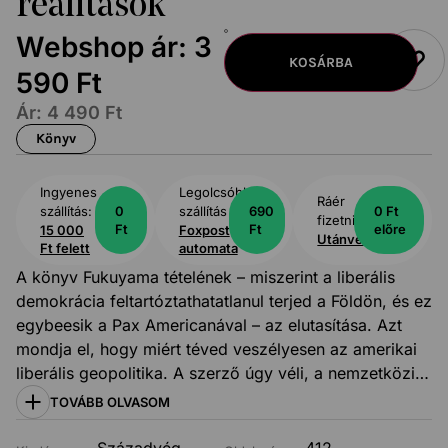
realitások
Webshop ár:
3
KOSÁRBA
590
Ft
Ár:
4 490
Ft
Könyv
Ingyenes
Legolcsóbb
Ráér
szállítás:
0
szállítás
690
0 Ft
fizetni:
Ft
Ft
előre
15 000
Foxpost
Utánvét
Ft felett
automata
A könyv Fukuyama tételének – miszerint a liberális
demokrácia feltartóztathatatlanul terjed a Földön, és ez
egybeesik a Pax Americanával – az elutasítása. Azt
mondja el, hogy miért téved veszélyesen az amerikai
liberális geopolitika. A szerző úgy véli, a nemzetközi
politikában a cselekvőket három világkép motiválja: a
TOVÁBB OLVASOM
liberalizmus, a realizmus és a nacionalizmus. A könyv
első felében Mearsheimer elmondja, hogy a liberális
Századvég
412