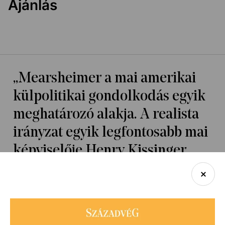
Ajánlás
„Mearsheimer a mai amerikai
külpolitikai gondolkodás egyik
meghatározó alakja. A realista
irányzat egyik legfontosabb mai
képviselője Henry Kissinger
mellett. A nagy téveszme,
részben a külpolitikai realizmus
nézeteinek az összefoglalása,
részben az elmúlt tizenöt év