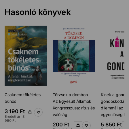
Hasonló könyvek
Csaknem tökéletes
Törzsek a dombon –
Kinek a gondja
bűnös
Az Egyesült Államok
gondoskodás
Kongresszusa: rítus és
dilemmái az
3 190
Ft
valóság
egyenlőség ko
Eredeti ár:
3
990
Ft
200
Ft
5 850
Ft