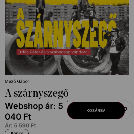
Mező Gábor
A szárnyszegő
Webshop ár:
5
KOSÁRBA
040
Ft
Ár:
5 590
Ft
Könyv