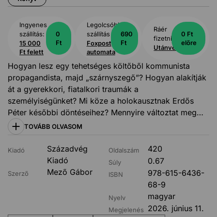
Ingyenes
Legolcsóbb
Ráér
szállítás:
0
szállítás
690
0 Ft
fizetni:
Ft
Ft
előre
15 000
Foxpost
Utánvét
Ft felett
automata
Hogyan lesz egy tehetséges költőből kommunista
propagandista, majd „szárnyszegő”? Hogyan alakítják
át a gyerekkori, fiatalkori traumák a
személyiségünket? Mi köze a holokausztnak Erdős
Péter későbbi döntéseihez? Mennyire változtat meg
minket a hatalom, egy valódi diktatúra? Hogyan lehet
TOVÁBB OLVASOM
úgy írni Erdősről, hogy közben a lányát a
mesterünknek tartottuk? Ezekre a kérdésekre keresi a
Századvég
420
Kiadó
Oldalszám
választ Mező Gábor kötetében, amelyet elolvasva
Kiadó
0.67
Súly
végigkövethetjük a címszereplő életét és a különböző
Mező Gábor
978-615-6436-
Szerző
ISBN
tiltott, tűrt és támogatott együttesek és előadók
68-9
történetét. Szóba kerül sok más művész mellett Bródy
magyar
Nyelv
János, Cserháti Zsuzsa, Török Ádám és Koncz Zsuzsa,
2026. június 11.
Megjelenés