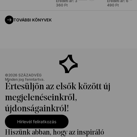
Eredeti ár:
3
Eredeti ár:
6
360
Ft
490
Ft
TOVÁBBI KÖNYVEK
©
2026
SZÁZADVÉG
Minden jog fenntartva.
Értesüljön az elsők között új
megjelenéseinkről,
újdonságainkról!
Hírlevél feliratkozás
Hiszünk abban, hogy az inspiráló