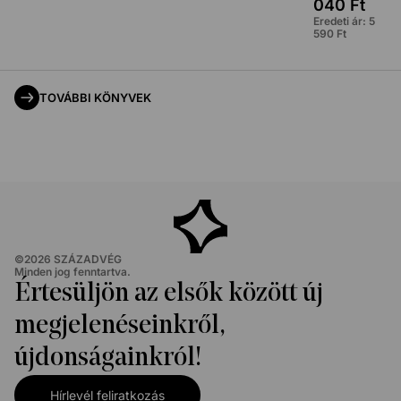
040
Ft
Eredeti ár:
5
590
Ft
TOVÁBBI KÖNYVEK
©
2026
SZÁZADVÉG
Minden jog fenntartva.
Értesüljön az elsők között új
megjelenéseinkről,
újdonságainkról!
Hírlevél feliratkozás