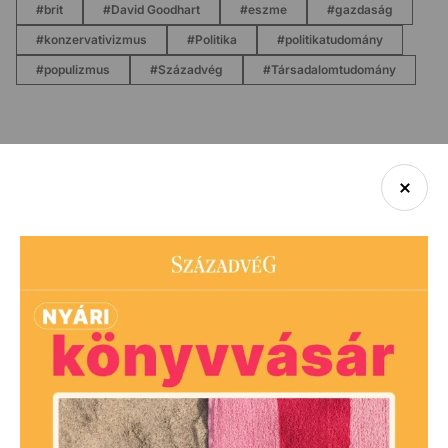
való eltérő viszonya alapján.
brit
David Goodhart
eszme
gazdaság
konzervativizmus
Politika
politikatudomány
populizmus
Századvég
Társadalomtudomány
A szerzőről
Vélemények/kritikák
A szerző további kötetei