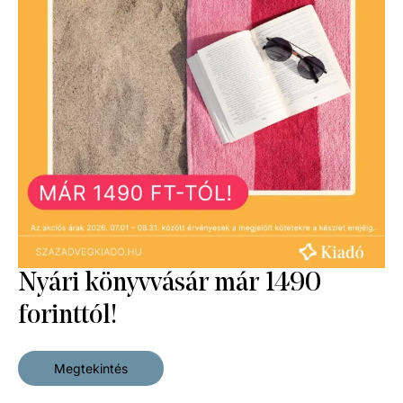
Nyári könyvvásár már 1490
forinttól!
Úton hazafelé + Fejjel, kézzel,
Fejjel, kézzel, szívvel
4 790
Ft
szívvel + Kinek a gondja?
Eredeti ár:
5 990
Ft
12 490
Ft
Megtekintés