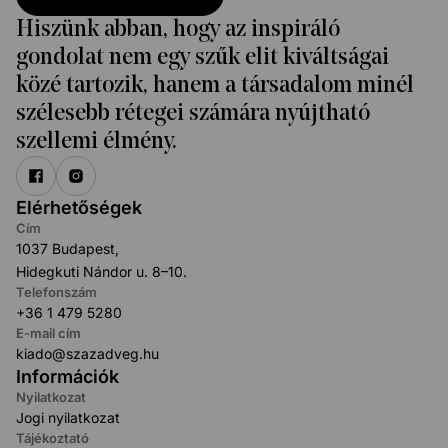
Hiszünk abban, hogy az inspiráló
gondolat nem egy szűk elit kiváltságai
közé tartozik, hanem a társadalom minél
szélesebb rétegei számára nyújtható
szellemi élmény.
Elérhetőségek
Cím
1037 Budapest,
Hidegkuti Nándor u. 8–10.
Telefonszám
+36 1 479 5280
E-mail cím
kiado@szazadveg.hu
Információk
Nyilatkozat
Jogi nyilatkozat
Tájékoztató