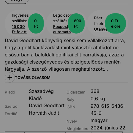
Ingyenes
Legolcsóbb
Ráér
szállítás:
0
szállítás
690
0 Ft
fizetni:
Ft
Ft
előre
15 000
Foxpost
Utánvét
Ft felett
automata
David Goodhart könyvéig senki sem vállalkozott arra,
hogy a politikai lázadást mint választói attitűdöt ne
elsősorban a baloldali politikai elit narratívája, azaz a
gazdasági elszegényedés és elszigetelődés mentén
tárgyalja. A szerző világosan meghatározott
fogalmakra felfűzve, tudatosan szakít könyvében az
TOVÁBB OLVASOM
eddig fősodratúnak mondható magyarázatokkal. Saját
terminusai segítségével egy új megközelítéssel
Századvég
368
Kiadó
Oldalszám
szembesíti az olvasót, amely nem a megszokott,
Kiadó
0,6 kg
Súly
jobboldali-baloldali törésvonallal magyarázza a
David Goodhart
978-615-6436-
Szerző
ISBN
társadalom változás iránti éhségét, hanem sokkal
Horváth Judit
45-0
Fordító
inkább annak két részre szakadt csoportja
magyar
Nyelv
hagyományokhoz, kultúrához és etnikai identitáshoz
2024. június 22.
Megjelenés