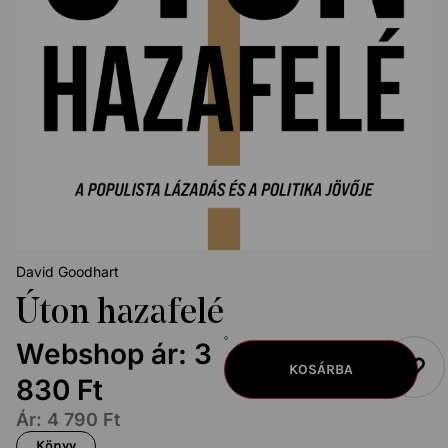
David Goodhart
Úton hazafelé
Webshop ár:
3
KOSÁRBA
830
Ft
Ár:
4 790
Ft
Könyv