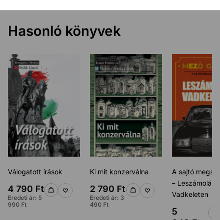
Hasonló könyvek
Válogatott írások
Ki mit konzerválna
A sajtó megszál
– Leszámolás
4 790
Ft
2 790
Ft
Vadkeleten
Eredeti ár:
5
Eredeti ár:
3
990
Ft
490
Ft
5