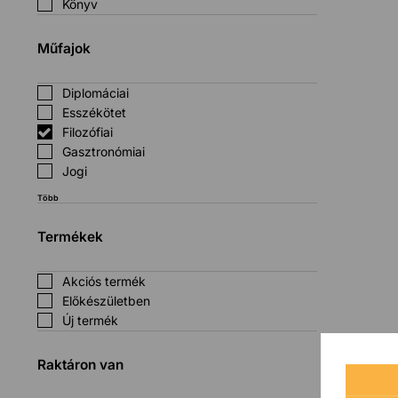
Könyv
Műfajok
Diplomáciai
Esszékötet
Filozófiai
Gasztronómiai
Jogi
Több
Termékek
Akciós termék
Előkészületben
Új termék
Raktáron van