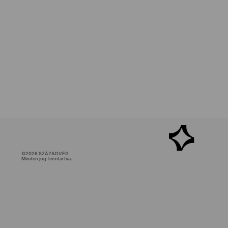
©
2026
SZÁZADVÉG
Minden jog fenntartva.