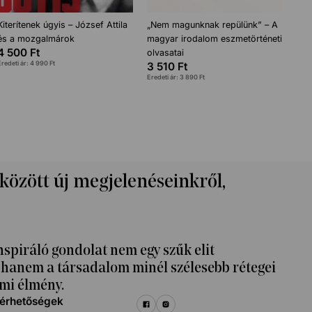
Kiterítenek úgyis – József Attila
„Nem magunknak repülünk” – A
és a mozgalmárok
magyar irodalom eszmetörténeti
4 500
Ft
olvasatai
Eredeti ár:
4 990
Ft
3 510
Ft
Eredeti ár:
3 890
Ft
 között új megjelenéseinkről,
nspiráló gondolat nem egy szűk elit
k, hanem a társadalom minél szélesebb rétegei
mi élmény.
lérhetőségek