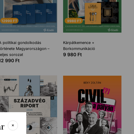
A politikai gondolkodás
Kárpátkemence +
története Magyarországon –
Borkommunikáció
9 980
Ft
teljes sorozat
12 990
Ft
ár