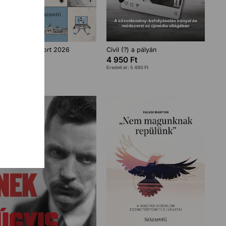
Századvég Riport 2026
Civil (?) a pályán
5 400
Ft
4 950
Ft
Eredeti ár:
5 990
Ft
Eredeti ár:
5 490
Ft