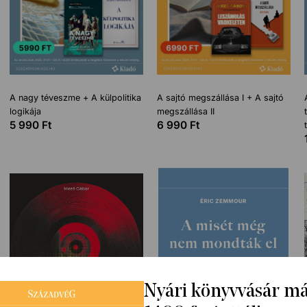
A nagy téveszme + A külpolitika
A sajtó megszállása I + A sajtó
logikája
megszállása II
5 990
Ft
6 990
Ft
Nyári könyvvásár m