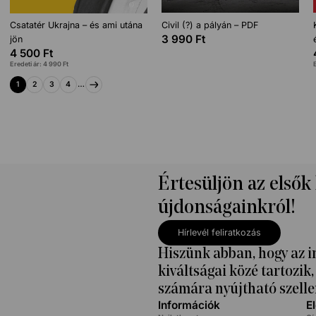
Csatatér Ukrajna – és ami utána
Civil (?) a pályán – PDF
3 990
Ft
jön
4 500
Ft
Eredeti ár:
4 990
Ft
1
2
3
4
…
Értesüljön az elsők
újdonságainkról!
Hírlevél feliratkozás
Hiszünk abban, hogy az i
kiváltságai közé tartozi
számára nyújtható szelle
Információk
E