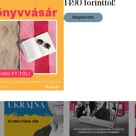
1490 forinttól!
Megtekintés
A szárnyszegő
A misét még nem mondták el –
5 040
Ft
A zsidó-keresztény ébredésért
Eredeti ár:
5 590
Ft
2 990
Ft
Eredeti ár:
3 290
Ft