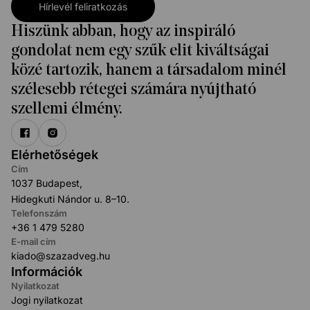
Hírlevél feliratkozás
Hiszünk abban, hogy az inspiráló
gondolat nem egy szűk elit kiváltságai
közé tartozik, hanem a társadalom minél
szélesebb rétegei számára nyújtható
szellemi élmény.
Elérhetőségek
Cím
1037 Budapest,
Hidegkuti Nándor u. 8–10.
Telefonszám
+36 1 479 5280
E-mail cím
kiado@szazadveg.hu
Információk
Nyilatkozat
Jogi nyilatkozat