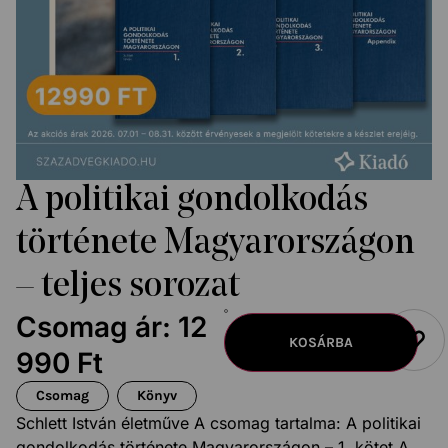
A politikai gondolkodás
története Magyarországon
– teljes sorozat
Csomag ár:
12
KOSÁRBA
990
Ft
Csomag
Könyv
Schlett István életműve A csomag tartalma: A politikai
gondolkodás története Magyarországon – 1. kötet A