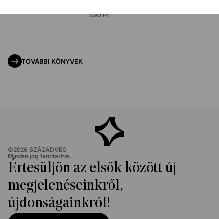
360
Ft
490
Ft
Eredeti ár:
3
490
Ft
TOVÁBBI KÖNYVEK
©
2026
SZÁZADVÉG
Minden jog fenntartva.
Értesüljön az elsők között új
megjelenéseinkről,
újdonságainkról!