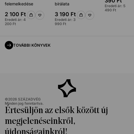
390
Ft
felemelkedése
bírálata
Eredeti ár:
5
490
Ft
2 100
Ft
3 190
Ft
Eredeti ár:
4
Eredeti ár:
3
200
Ft
990
Ft
TOVÁBBI KÖNYVEK
©
2026
SZÁZADVÉG
Minden jog fenntartva.
Értesüljön az elsők között új
megjelenéseinkről,
újdonságainkról!