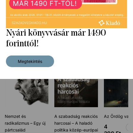
Vélemények/kritikák
Hasonló könyvek
Nyári könyvvásár már 1490
forinttól!
Megtekintés
Nemzet és
A szabadság reakciós
Az Ördög van 
radikalizmus – Egy új
harcosai – A haladó
4
pártcsalád
politika közép-európai