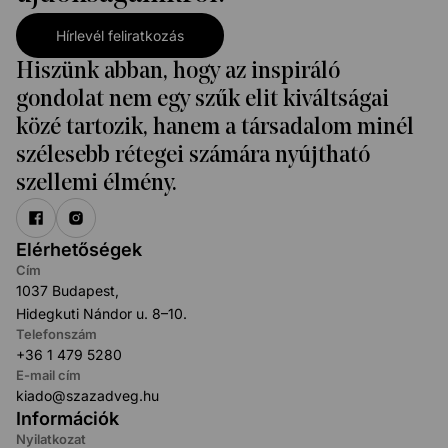
Hírlevél feliratkozás
Hiszünk abban, hogy az inspiráló
gondolat nem egy szűk elit kiváltságai
közé tartozik, hanem a társadalom minél
szélesebb rétegei számára nyújtható
szellemi élmény.
Elérhetőségek
Cím
1037 Budapest,
Hidegkuti Nándor u. 8–10.
Telefonszám
+36 1 479 5280
E-mail cím
kiado@szazadveg.hu
Információk
Nyilatkozat