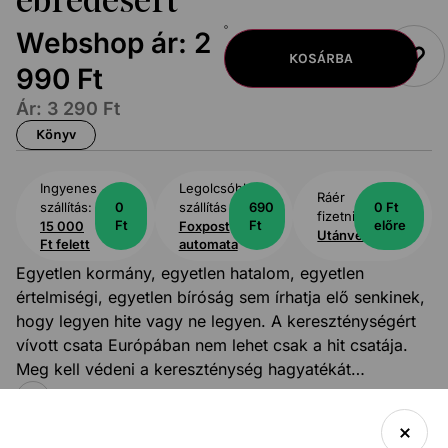
ébredésért
Webshop ár:
2
KOSÁRBA
990
Ft
Ár:
3 290
Ft
Könyv
Ingyenes
Legolcsóbb
Ráér
szállítás:
0
szállítás
690
0 Ft
fizetni:
Ft
Ft
előre
15 000
Foxpost
Utánvét
Ft felett
automata
Egyetlen kormány, egyetlen hatalom, egyetlen
értelmiségi, egyetlen bíróság sem írhatja elő senkinek,
hogy legyen hite vagy ne legyen. A kereszténységért
vívott csata Európában nem lehet csak a hit csatája.
Meg kell védeni a kereszténység hagyatékát
Európában, ezeket az építészeti, művészeti, kulturális,
TOVÁBB OLVASOM
jogi, politikai „formákat
ˮ
, amelyeket meg kell őriznünk
vagy helyre kell állítanunk. Csak akkor lesz szerepe a
Századvég
96
Kiadó
Oldalszám