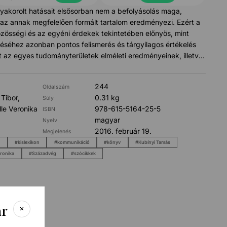
akorolt hatásait elsősorban nem a befolyásolás maga,
az annak megfelelően formált tartalom eredményezi. Ezért a
zösségi és az egyéni érdekek tekintetében előnyös, mint
léséhez azonban pontos felismerés és tárgyilagos értékelés
 az egyes tudományterületek elméleti eredményeinek, illetve
al segítséget nyújtani. Bízunk benne, hogy sikerül az
bemutatott jelenségek, összefüggések, hatások tudatos
244
Oldalszám
ozódásra ösztönözni a hétköznapi médiafogyasztás során.
 Tibor,
0.31 kg
Súly
le Veronika
978-615-5164-25-5
ISBN
magyar
Nyelv
2016. február 19.
Megjelenés
r
kislexikon
kommunikáció
könyv
Kubínyi Tamás
eronika
Századvég
szócikkek
ár