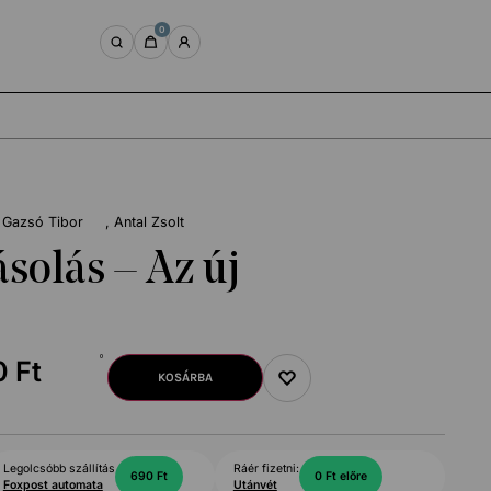
0
Gazsó Tibor
Antal Zsolt
solás – Az új
0
Ft
KOSÁRBA
Legolcsóbb szállítás
Ráér fizetni:
690 Ft
0 Ft előre
Foxpost automata
Utánvét