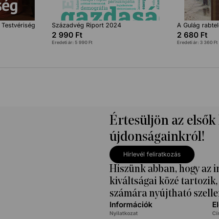
 Testvériség
Századvég Riport 2024
A Gulág rabtel
2 990
Ft
2 680
Ft
Eredeti ár:
5 990
Ft
Eredeti ár:
3 360
Ft
Értesüljön az elsők
újdonságainkról!
Hírlevél feliratkozás
Hiszünk abban, hogy az i
kiváltságai közé tartozi
számára nyújtható szelle
Információk
E
Nyilatkozat
Cí