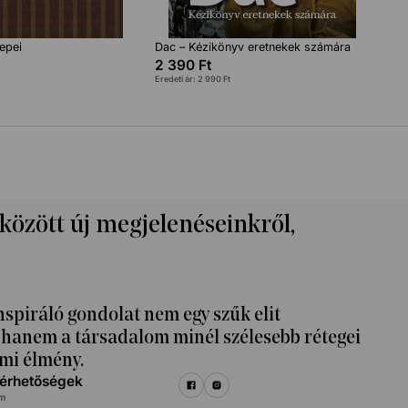
epei
Dac – Kézikönyv eretnekek számára
2 390
Ft
Eredeti ár:
2 990
Ft
 között új megjelenéseinkről,
nspiráló gondolat nem egy szűk elit
k, hanem a társadalom minél szélesebb rétegei
mi élmény.
lérhetőségek
m