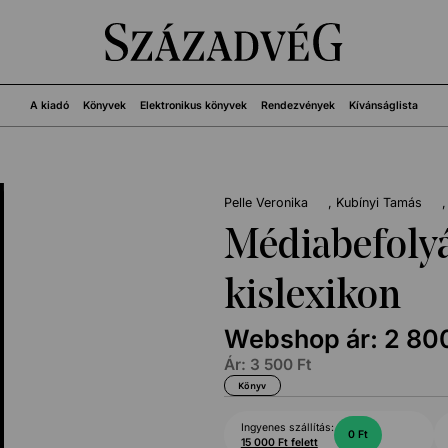
A kiadó
Könyvek
Elektronikus könyvek
Rendezvények
Kívánságlista
Pelle Veronika
Kubínyi Tamás
Médiabefolyá
kislexikon
Webshop ár:
2 80
Ár:
3 500
Ft
Könyv
Ingyenes szállítás:
0 Ft
15 000 Ft felett