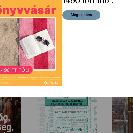
1490 forinttól!
Megtekintés