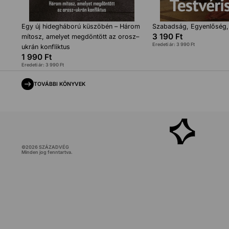
Egy új hidegháború küszöbén – Három
Szabadság, Egyenlőség,
3 190
Ft
mítosz, amelyet megdöntött az orosz–
Eredeti ár:
3 990
Ft
ukrán konfliktus
1 990
Ft
Eredeti ár:
3 990
Ft
TOVÁBBI KÖNYVEK
©
2026
SZÁZADVÉG
Minden jog fenntartva.