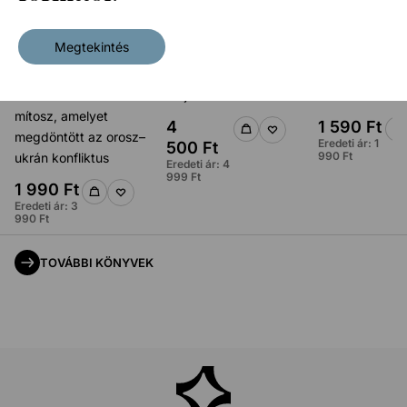
Megtekintés
Egy új hidegháború
Aranycsapat a terror
Hova tovább, 
küszöbén – Három
idején
választáskutat
mítosz, amelyet
4
1 590
Ft
megdöntött az orosz–
Eredeti ár:
1
500
Ft
990
Ft
ukrán konfliktus
Eredeti ár:
4
999
Ft
1 990
Ft
Eredeti ár:
3
990
Ft
TOVÁBBI KÖNYVEK