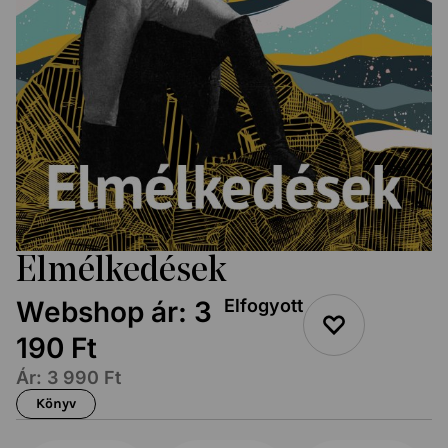
Elmélkedések
Webshop ár:
3
Elfogyott
190
Ft
Ár:
3 990
Ft
Könyv