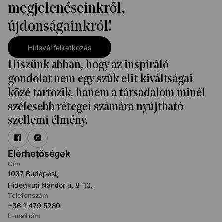
megjelenéseinkről,
újdonságainkról!
Hírlevél feliratkozás
Hiszünk abban, hogy az inspiráló
gondolat nem egy szűk elit kiváltságai
közé tartozik, hanem a társadalom minél
szélesebb rétegei számára nyújtható
szellemi élmény.
Elérhetőségek
Cím
1037 Budapest,
Hidegkuti Nándor u. 8–10.
Telefonszám
+36 1 479 5280
E-mail cím