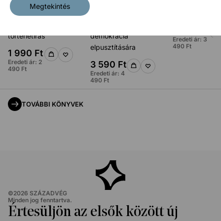
Megtekintés
Trianon után – Politikai
Kendőzetlenül – Az
Emlékfoszlány
gondolkodás és
Antifa radikális terve a
2 790
Ft
történetírás
demokrácia
Eredeti ár:
3
490
Ft
elpusztítására
1 990
Ft
Eredeti ár:
2
3 590
Ft
490
Ft
Eredeti ár:
4
490
Ft
TOVÁBBI KÖNYVEK
©
2026
SZÁZADVÉG
Minden jog fenntartva.
Értesüljön az elsők között új