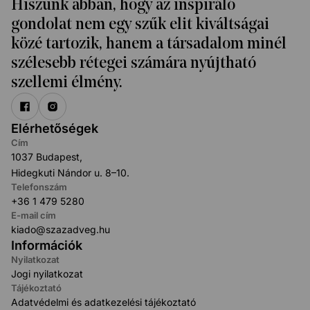
Hiszünk abban, hogy az inspiráló
gondolat nem egy szűk elit kiváltságai
közé tartozik, hanem a társadalom minél
szélesebb rétegei számára nyújtható
szellemi élmény.
Elérhetőségek
Cím
1037 Budapest,
Hidegkuti Nándor u. 8–10.
Telefonszám
+36 1 479 5280
E-mail cím
kiado@szazadveg.hu
Információk
Nyilatkozat
Jogi nyilatkozat
Tájékoztató
Adatvédelmi és adatkezelési tájékoztató