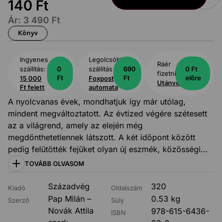
140
Ft
Ár:
3 490
Ft
Könyv
Ingyenes
Legolcsóbb
Ráér
szállítás:
0
szállítás
690
0 Ft
fizetni:
Ft
Ft
előre
15 000
Foxpost
Utánvét
Ft felett
automata
A nyolcvanas évek, mondhatjuk így már utólag,
mindent megváltoztatott. Az évtized végére szétesett
az a világrend, amely az elején még
megdönthetetlennek látszott. A két időpont között
pedig felütötték fejüket olyan új eszmék, közösségi
gyakorlatok, technológiák és társadalmi problémák,
TOVÁBB OLVASOM
amelyekkel hosszú évtizedekig együtt kellett élnünk.
Többségük a mai napig befolyásolja mindennapjainkat.
Századvég
320
Kiadó
Oldalszám
Magyarországon a nyolcvanas években nyílt először
Pap Milán –
0.53 kg
Szerző
Súly
esély a szocialista rendszer megváltoztatására, így a
Novák Attila
978-615-6436-
ISBN
Nyugatról és demokráciáról való gondolkodás is új,