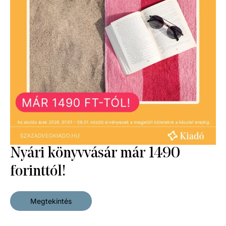
Nyári könyvvásár már 1490
forinttól!
A népi gondolat a 20. században
2 790
Ft
Megtekintés
Eredeti ár:
3 490
Ft