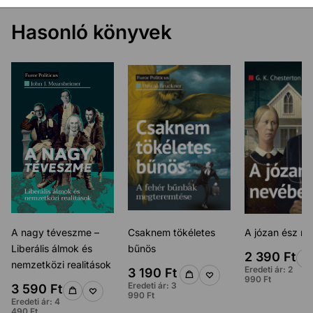
Hasonló könyvek
A nagy téveszme –
Csaknem tökéletes
A józan ész n
Liberális álmok és
bűnös
2 390
Ft
nemzetközi realitások
Eredeti ár:
2
3 190
Ft
990
Ft
Eredeti ár:
3
3 590
Ft
990
Ft
Eredeti ár:
4
490
Ft