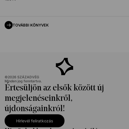
TOVÁBBI KÖNYVEK
©
2026
SZÁZADVÉG
Minden jog fenntartva.
Értesüljön az elsők között új
megjelenéseinkről,
újdonságainkról!
Hírlevél feliratkozás