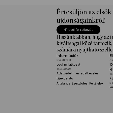
Értesüljön az elsők
újdonságainkról!
Hírlevél feliratkozás
Hiszünk abban, hogy az i
kiváltságai közé tartozi
számára nyújtható szelle
Információk
E
Nyilatkozat
Cí
Jogi nyilatkozat
10
Tájékoztató
Hi
Adatvédelmi és adatkezelési
Te
tájékoztató
+3
E-
Általános Szerződési Feltételek
k