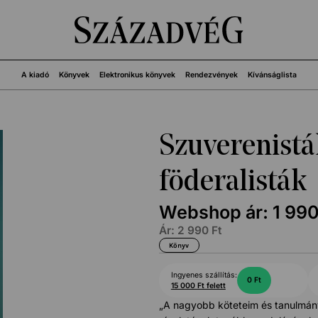
A kiadó
Könyvek
Elektronikus könyvek
Rendezvények
Kívánságlista
Szuverenistá
föderalisták
Webshop ár:
1 99
Ár:
2 990
Ft
Könyv
Ingyenes szállítás:
0 Ft
15 000 Ft felett
„A nagyobb köteteim és tanulmán