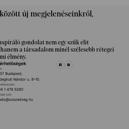
 között új megjelenéseinkről,
nspiráló gondolat nem egy szűk elit
k, hanem a társadalom minél szélesebb rétegei
mi élmény.
lérhetőségek
m
37 Budapest,
degkuti Nándor u. 8–10.
lefonszám
6 1 479 5280
mail cím
iado@szazadveg.hu