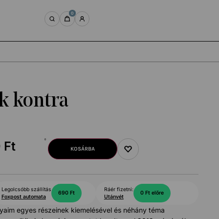
0
k kontra
0
Ft
KOSÁRBA
Legolcsóbb szállítás
Ráér fizetni:
690 Ft
0 Ft előre
Foxpost automata
Utánvét
yaim egyes részeinek kiemelésével és néhány téma