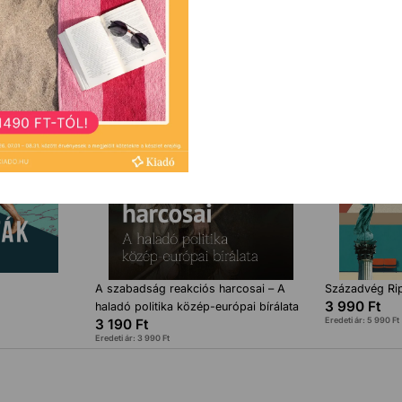
A szabadság reakciós harcosai – A
Századvég Ri
3 990
Ft
haladó politika közép-európai bírálata
Eredeti ár:
5 990
Ft
3 190
Ft
Eredeti ár:
3 990
Ft