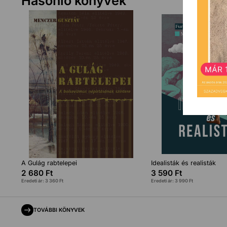
Hasonló könyvek
A Gulág rabtelepei
Idealisták és realisták
2 680
Ft
3 590
Ft
Eredeti ár:
3 360
Ft
Eredeti ár:
3 990
Ft
TOVÁBBI KÖNYVEK