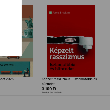
port 2025
Képzelt rasszizmus – Iszlamofóbia és
bűntudat
3 190
Ft
Eredeti ár:
3 990
Ft