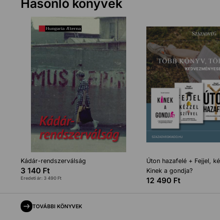
Hasonló könyvek
Kádár-rendszerválság
Úton hazafelé + Fejjel, ké
3 140
Ft
Kinek a gondja?
Eredeti ár:
3 490
Ft
12 490
Ft
TOVÁBBI KÖNYVEK