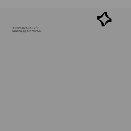
©
2026
SZÁZADVÉG
Minden jog fenntartva.