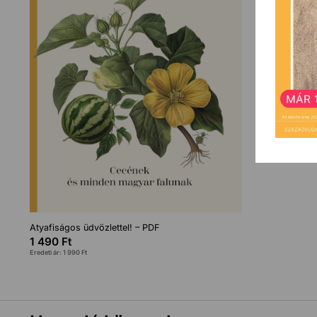
Atyafiságos üdvözlettel! – PDF
1 490
Ft
Eredeti ár:
1 990
Ft