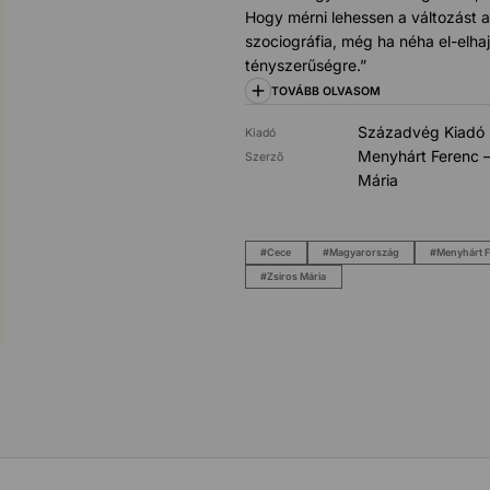
Hogy mérni lehessen a változást a
szociográfia, még ha néha el-elhajl
tényszerűségre.”
TOVÁBB OLVASOM
Századvég Kiadó
Kiadó
Menyhárt Ferenc –
Szerző
Mária
Cece
Magyarország
Menyhárt 
Zsiros Mária