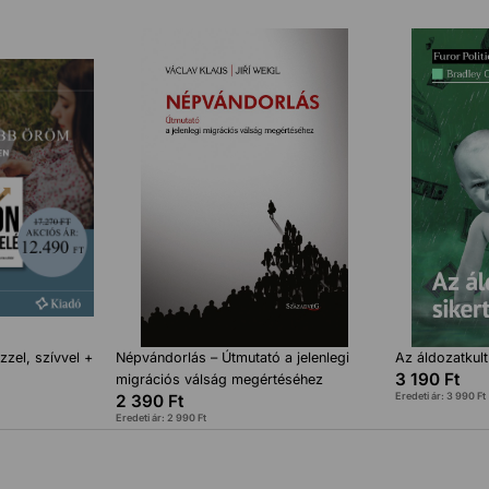
zzel, szívvel +
Népvándorlás – Útmutató a jelenlegi
Az áldozatkult
3 190
Ft
migrációs válság megértéséhez
Eredeti ár:
3 990
Ft
2 390
Ft
Eredeti ár:
2 990
Ft