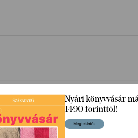
Nyári könyvvásár m
1490 forinttól!
Megtekintés