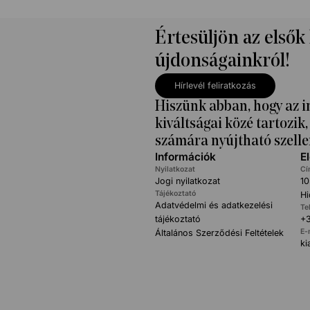
Értesüljön az elsők
újdonságainkról!
Hírlevél feliratkozás
Hiszünk abban, hogy az i
kiváltságai közé tartozi
számára nyújtható szelle
Információk
E
Nyilatkozat
Cí
Jogi nyilatkozat
10
Tájékoztató
Hi
Adatvédelmi és adatkezelési
Te
tájékoztató
+3
E-
Általános Szerződési Feltételek
k