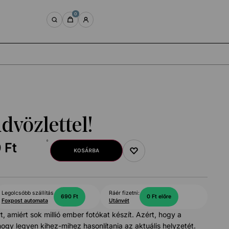
0
dvözlettel!
0
Ft
KOSÁRBA
Legolcsóbb szállítás
Ráér fizetni:
690 Ft
0 Ft előre
Foxpost automata
Utánvét
rt, amiért sok millió ember fotókat készít. Azért, hogy a
ogy legyen kihez-mihez hasonlítania az aktuális helyzetét.