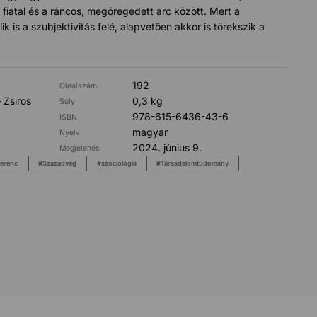
 fiatal és a ráncos, megöregedett
arc között. Mert a
ik is a szubjektivitás felé, alapvetően akkor is törekszik a
192
Oldalszám
 Zsiros
0,3 kg
Súly
978-615-6436-43-6
ISBN
magyar
Nyelv
2024. június 9.
Megjelenés
Ferenc
Századvég
szociológia
Társadalomtudomány