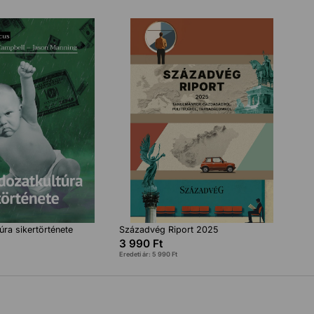
úra sikertörténete
Századvég Riport 2025
3 990
Ft
Eredeti ár:
5 990
Ft