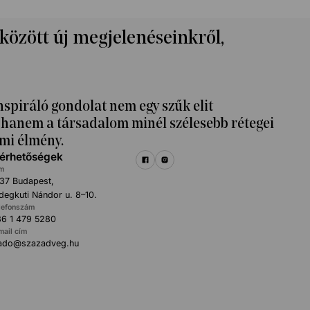
 között új megjelenéseinkről,
nspiráló gondolat nem egy szűk elit
k, hanem a társadalom minél szélesebb rétegei
mi élmény.
lérhetőségek
m
37 Budapest,
degkuti Nándor u. 8–10.
lefonszám
6 1 479 5280
mail cím
iado@szazadveg.hu