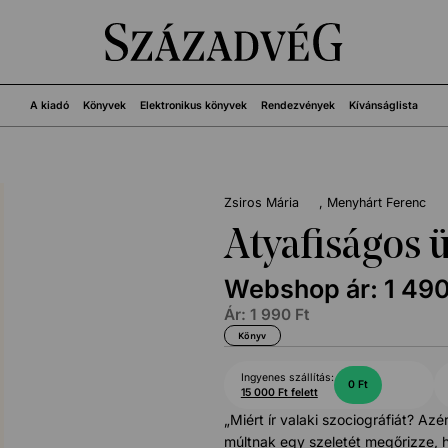
A kiadó
Könyvek
Elektronikus könyvek
Rendezvények
Kívánságlista
Zsiros Mária
Menyhárt Ferenc
Atyafiságos ü
Webshop ár:
1 49
Ár:
1 990
Ft
Könyv
Ingyenes szállítás:
0 Ft
15 000 Ft felett
„Miért ír valaki szociográfiát? Azé
múltnak egy szeletét megőrizze, h