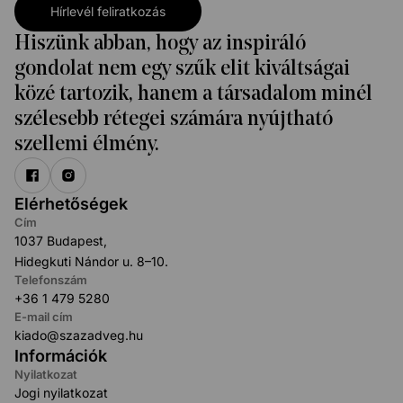
Hírlevél feliratkozás
Hiszünk abban, hogy az inspiráló
gondolat nem egy szűk elit kiváltságai
közé tartozik, hanem a társadalom minél
szélesebb rétegei számára nyújtható
szellemi élmény.
Elérhetőségek
Cím
1037 Budapest,
Hidegkuti Nándor u. 8–10.
Telefonszám
+36 1 479 5280
E-mail cím
kiado@szazadveg.hu
Információk
Nyilatkozat
Jogi nyilatkozat