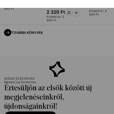
4 790
Ft
jelentőségéről
Eredeti ár:
5
2 390
Ft
990
Ft
Eredeti ár:
2
2 320
Ft
990
Ft
Eredeti ár:
2
900
Ft
TOVÁBBI KÖNYVEK
©
2026
SZÁZADVÉG
Minden jog fenntartva.
Értesüljön az elsők között új
megjelenéseinkről,
újdonságainkról!