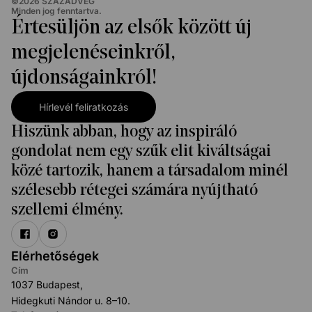
©
2026
SZÁZADVÉG
Minden jog fenntartva.
Értesüljön az elsők között új
megjelenéseinkről,
újdonságainkról!
Hírlevél feliratkozás
Hiszünk abban, hogy az inspiráló
gondolat nem egy szűk elit kiváltságai
közé tartozik, hanem a társadalom minél
szélesebb rétegei számára nyújtható
szellemi élmény.
Elérhetőségek
Cím
1037 Budapest,
Hidegkuti Nándor u. 8–10.