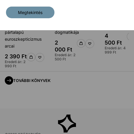
Megtekintés
Ellenzők, kritikusok,
Eszményből bálvány?
Aranycsapat a 
kétkedők – A
A joguralom
idején
pártalapú
dogmatikája
4
euroszkepticizmus
2
500
Ft
arcai
Eredeti ár:
4
000
Ft
999
Ft
Eredeti ár:
2
2 390
Ft
500
Ft
Eredeti ár:
2
990
Ft
TOVÁBBI KÖNYVEK