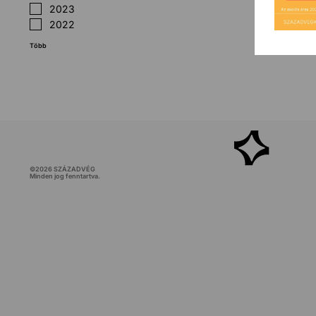
2023
2022
Több
©
2026
SZÁZADVÉG
Minden jog fenntartva.