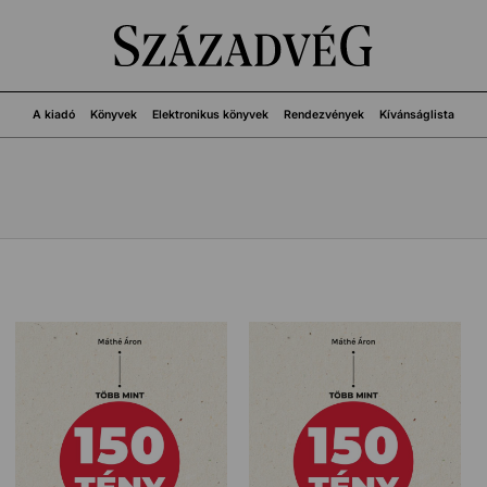
A kiadó
Könyvek
Elektronikus könyvek
Rendezvények
Kívánságlista