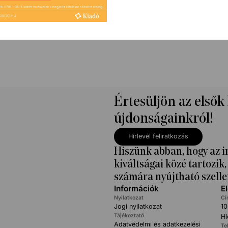
Értesüljön az elsők
újdonságainkról!
Hírlevél feliratkozás
Hiszünk abban, hogy az i
kiváltságai közé tartozi
számára nyújtható szelle
Információk
E
Nyilatkozat
Cí
Jogi nyilatkozat
10
Tájékoztató
Hi
Adatvédelmi és adatkezelési
Te