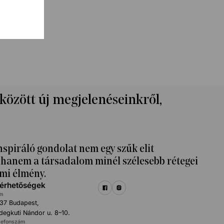
 között új megjelenéseinkről,
nspiráló gondolat nem egy szűk elit
k, hanem a társadalom minél szélesebb rétegei
mi élmény.
lérhetőségek
m
37 Budapest,
degkuti Nándor u. 8–10.
lefonszám