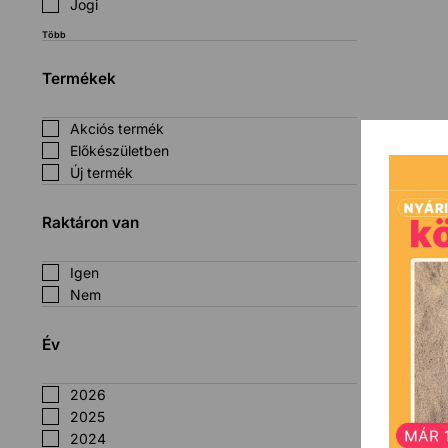
Jogi
Több
Termékek
Akciós termék
Előkészületben
Új termék
Raktáron van
Igen
Nem
Év
2026
2025
2024