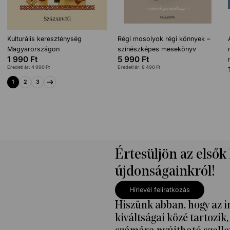
Kulturális kereszténység
Régi mosolyok régi könnyek –
Magyarországon
színészképes mesekönyv
1 990
Ft
5 990
Ft
Eredeti ár:
4 990
Ft
Eredeti ár:
8 490
Ft
1
2
3
Értesüljön az elsők
újdonságainkról!
Hírlevél feliratkozás
Hiszünk abban, hogy az i
kiváltságai közé tartozi