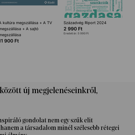
A kultúra megszállása + A TV
Századvég Riport 2024
2 990
Ft
megszállása + A sajtó
Eredeti ár:
5 990
Ft
megszállása
11 900
Ft
 között új megjelenéseinkről,
nspiráló gondolat nem egy szűk elit
k, hanem a társadalom minél szélesebb rétegei