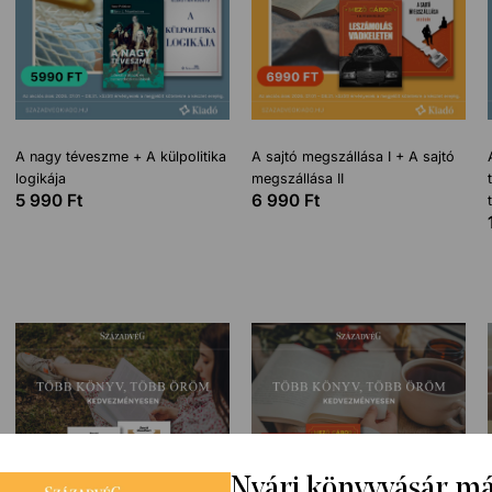
A nagy téveszme + A külpolitika
A sajtó megszállása I + A sajtó
logikája
megszállása II
5 990
Ft
6 990
Ft
Nyári könyvvásár m