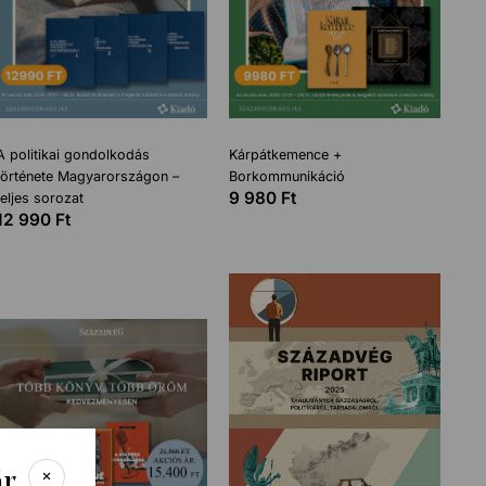
A politikai gondolkodás
Kárpátkemence +
története Magyarországon –
Borkommunikáció
9 980
Ft
teljes sorozat
12 990
Ft
ár