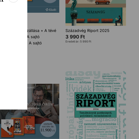
A kultúra megszállása + A tévé
Századvég Riport 2025
3 990
Ft
megszállása + A sajtó
Eredeti ár:
5 990
Ft
megszállása I + A sajtó
megszállása II
15 400
Ft