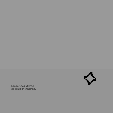
©
2026
SZÁZADVÉG
Minden jog fenntartva.