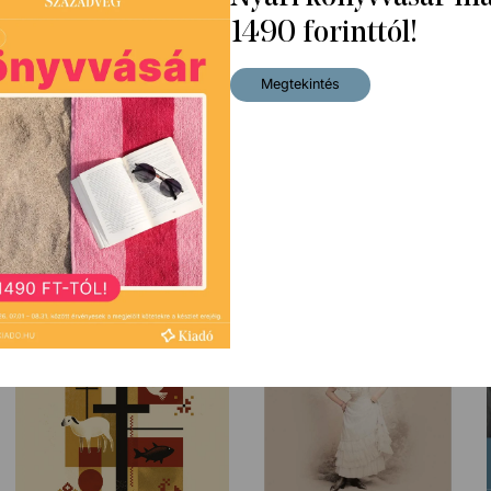
1490 forinttól!
Megtekintés
Úton hazafelé + Fejjel, kézzel,
A sajtó megszállása II +
szívvel + Kinek a gondja?
Aranycsapat a terror idején
12 490
Ft
9 540
Ft